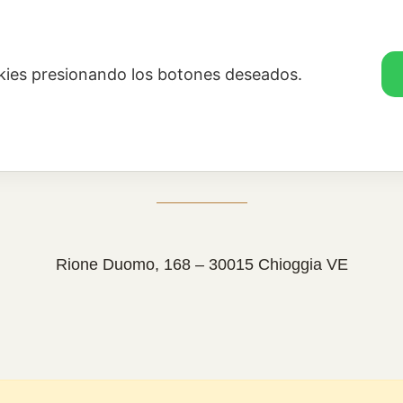
s
Dónde estamos
.
okies presionando los botones deseados.
Dónde estamos
Rione Duomo, 168 – 30015 Chioggia VE